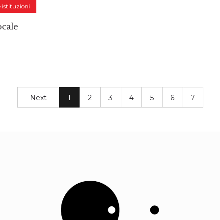
istituzioni
ocale
Next
1
2
3
4
5
6
7