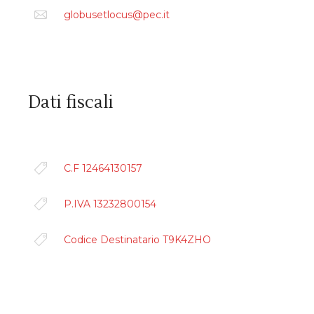
globusetlocus@pec.it
Dati fiscali
C.F 12464130157
P.IVA 13232800154
Codice Destinatario T9K4ZHO